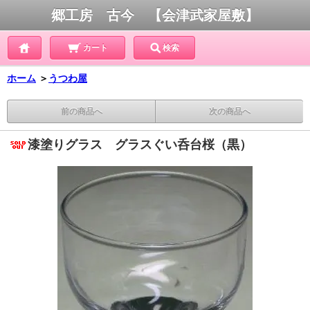
郷工房 古今 【会津武家屋敷】
カート
検索
ホーム
＞
うつわ屋
前の商品へ
次の商品へ
漆塗りグラス グラスぐい呑台桜（黒）