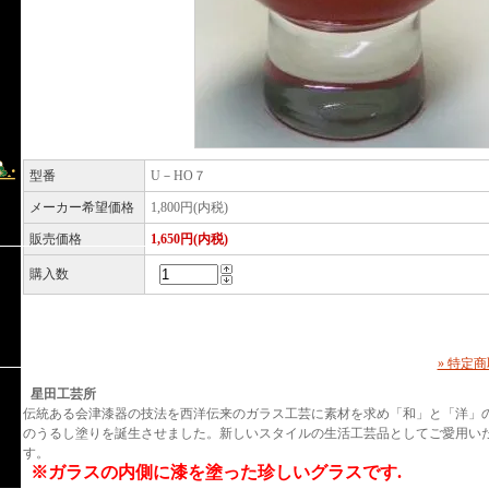
型番
U－HO７
メーカー希望価格
1,800円(内税)
販売価格
1,650円(内税)
り
購入数
り
» 特定
星田工芸所
伝統ある会津漆器の技法を西洋伝来のガラス工芸に素材を求め「和」と「洋」
のうるし塗りを誕生させました。新しいスタイルの生活工芸品としてご愛用い
す。
※ガラスの内側に漆を塗った珍しいグラスです.
り