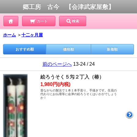
郷工房 古今 【会津武家屋敷】
カート
検索
ホーム
＞
十二ヶ月屋
おすすめ順
価格順
新着順
前のページへ
13-24 / 24
絵ろうそく５匁２丁入（椿）
1,980円(内税)
昔ながらの製法で１本１本手造り、手描きです。生花の
代わりにお仏壇等に会津の絵ろうそくはいかがでしょう
か！